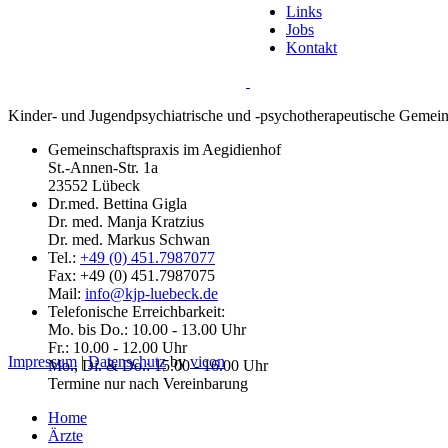
Links
Jobs
Kontakt
Kinder- und Jugendpsychiatrische und -psychotherapeutische Gemein
Gemeinschaftspraxis im Aegidienhof
St.-Annen-Str. 1a
23552 Lübeck
Dr.med. Bettina Gigla
Dr. med. Manja Kratzius
Dr. med. Markus Schwan
Tel.:
+49 (0) 451.7987077
Fax: +49 (0) 451.7987075
Mail:
info@kjp-luebeck.de
Telefonische Erreichbarkeit:
Mo. bis Do.: 10.00 - 13.00 Uhr
Fr.: 10.00 - 12.00 Uhr
Impressum
|
Datenschutz
by
vicon
Mo., Di. & Do.: 15.00 - 16.00 Uhr
Termine nur nach Vereinbarung
Home
Ärzte