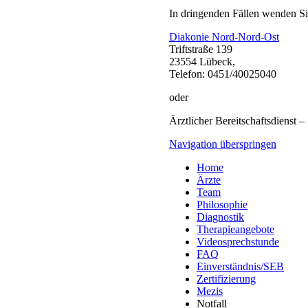
In dringenden Fällen wenden Sie
Diakonie Nord-Nord-Ost
Triftstraße 139
23554 Lübeck,
Telefon: 0451/40025040
oder
Ärztlicher Bereitschaftsdienst 
Navigation überspringen
Home
Ärzte
Team
Philosophie
Diagnostik
Therapieangebote
Videosprechstunde
FAQ
Einverständnis/SEB
Zertifizierung
Mezis
Notfall