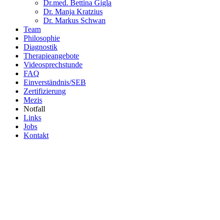
Dr.med. Bettina Gigla
Dr. Manja Kratzius
Dr. Markus Schwan
Team
Philosophie
Diagnostik
Therapieangebote
Videosprechstunde
FAQ
Einverständnis/SEB
Zertifizierung
Mezis
Notfall
Links
Jobs
Kontakt