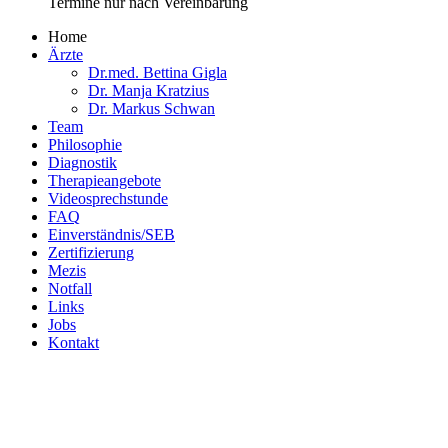
Termine nur nach Vereinbarung
Home
Ärzte
Dr.med. Bettina Gigla
Dr. Manja Kratzius
Dr. Markus Schwan
Team
Philosophie
Diagnostik
Therapieangebote
Videosprechstunde
FAQ
Einverständnis/SEB
Zertifizierung
Mezis
Notfall
Links
Jobs
Kontakt