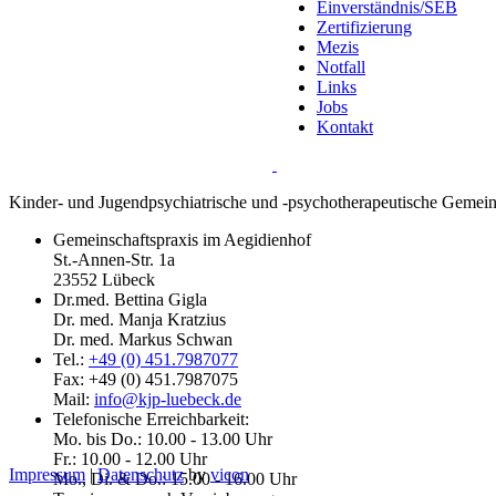
Einverständnis/SEB
Zertifizierung
Mezis
Notfall
Links
Jobs
Kontakt
Kinder- und Jugendpsychiatrische und -psychotherapeutische Gemein
Gemeinschaftspraxis im Aegidienhof
St.-Annen-Str. 1a
23552 Lübeck
Dr.med. Bettina Gigla
Dr. med. Manja Kratzius
Dr. med. Markus Schwan
Tel.:
+49 (0) 451.7987077
Fax: +49 (0) 451.7987075
Mail:
info@kjp-luebeck.de
Telefonische Erreichbarkeit:
Mo. bis Do.: 10.00 - 13.00 Uhr
Fr.: 10.00 - 12.00 Uhr
Impressum
|
Datenschutz
by
vicon
Mo., Di. & Do.: 15.00 - 16.00 Uhr