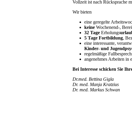
Vollzeit ist nach Rücksprache m
Wir bieten
eine geregelte Arbeitswo
keine
Wochenend-, Bereit
32 Tage
Erholungs
urlau
5 Tage Fortbildung
, Be
eine interessante, veran
Kinder- und Jugendpsyc
regelmäßige Fallbesprec
angenehmes Arbeiten in
Bei Interesse schicken Sie Ih
Dr.med. Bettina Gigla
Dr. med. Manja Kratzius
Dr. med. Markus Schwan