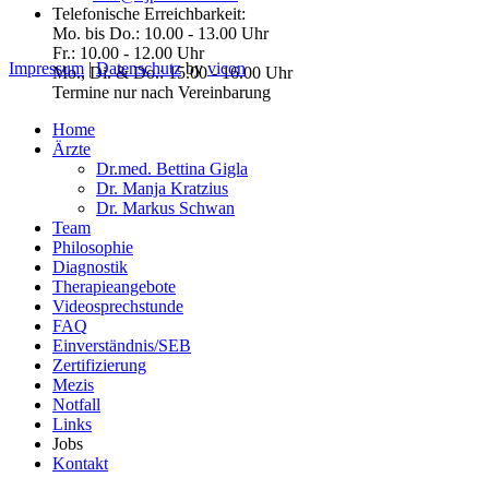
Telefonische Erreichbarkeit:
Mo. bis Do.: 10.00 - 13.00 Uhr
Fr.: 10.00 - 12.00 Uhr
Impressum
|
Datenschutz
by
vicon
Mo., Di. & Do.: 15.00 - 16.00 Uhr
Termine nur nach Vereinbarung
Home
Ärzte
Dr.med. Bettina Gigla
Dr. Manja Kratzius
Dr. Markus Schwan
Team
Philosophie
Diagnostik
Therapieangebote
Videosprechstunde
FAQ
Einverständnis/SEB
Zertifizierung
Mezis
Notfall
Links
Jobs
Kontakt