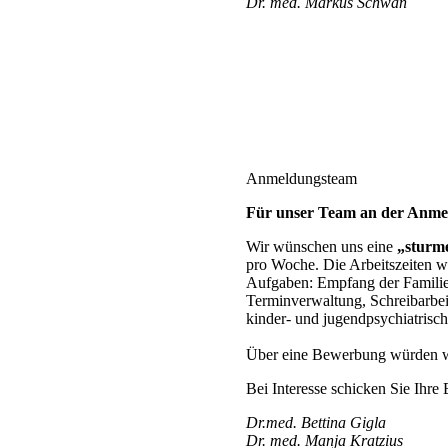
Dr. med. Markus Schwan
Anmeldungsteam
Für unser Team an der Anmel
Wir wünschen uns eine
„sturm
pro Woche. Die Arbeitszeiten w
Aufgaben: Empfang der Familien
Terminverwaltung, Schreibarbei
kinder- und jugendpsychiatrisc
Über eine Bewerbung würden wi
Bei Interesse schicken Sie Ihr
Dr.med. Bettina Gigla
Dr. med. Manja Kratzius